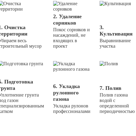
2. Удаление
сорняков
1. Очистка
3.
Покос сорняков и
территории
Культивация
насаждений, не
Убираем весь
входящих в
Выравнивание
строительный мусор
проект
участка
5. Подготовка
6. Укладка
грунта
7. Полив
рулонного
Уплотнение грунта
Полив газона
газона
под газон
водой с
специализированным
Укладка рулонов
определенной
катком
профессионалами
периодичностью