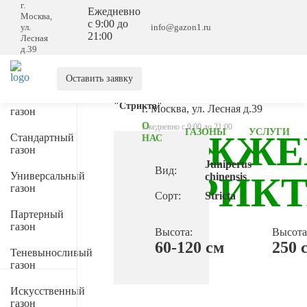
г.
Ежедневно
Москва,
с 9:00 до
ул.
info@gazon1.ru
21:00
Лесная
д.39
Спортивный
Главная
→
газон
Деревья и
Оставить заявку
кустарники
→
Можжевельник
Элитный
"Стрикта"
г. Москва, ул. Лесная д.39
газон
О
Ежедневно с 9:00 до 21:00
ГАЗОНЫ
УСЛУГИ
МОЖЖЕ
Стандартный
НАС
газон
Juniperus
Вид:
Универсальный
"СТРИКТ
chinensis
газон
Сорт:
Stricta
Партерный
газон
Высота:
Высота
60-120 см
250 
Теневыносливый
газон
Искусственный
газон