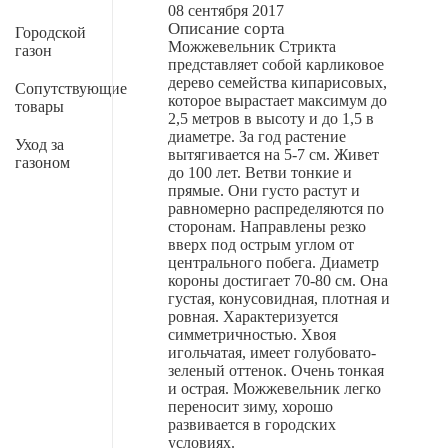
08 сентября 2017
Описание сорта
Городской
Можжевельник Стрикта
газон
представляет собой карликовое
дерево семейства кипарисовых,
Сопутствующие
которое вырастает максимум до
товары
2,5 метров в высоту и до 1,5 в
диаметре. За год растение
Уход за
вытягивается на 5-7 см. Живет
газоном
до 100 лет. Ветви тонкие и
прямые. Они густо растут и
равномерно распределяются по
сторонам. Направлены резко
вверх под острым углом от
центрального побега. Диаметр
короны достигает 70-80 см. Она
густая, конусовидная, плотная и
ровная. Характеризуется
симметричностью. Хвоя
игольчатая, имеет голубовато-
зеленый оттенок. Очень тонкая
и острая. Можжевельник легко
переносит зиму, хорошо
развивается в городских
условиях.