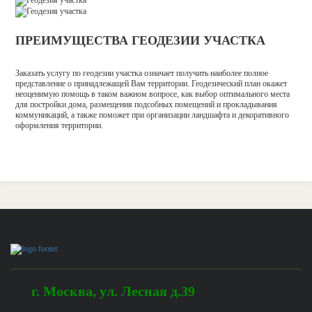
ПРЕИМУЩЕСТВА ГЕОДЕЗИИ УЧАСТКА
Заказать услугу по геодезии участка означает получить наиболее полное
представление о принадлежащей Вам территории. Геодезический план окажет
неоценимую помощь в таком важном вопросе, как выбор оптимального места
для постройки дома, размещения подсобных помещений и прокладывания
коммуникаций, а также поможет при организации ландшафта и декоративного
оформления территории.
г.
Москва
,
ул. Лесная д.39