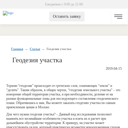
Ежедневно с 9:00 до 21:00
Оставить заявку
Главная
→
Статьи
→
Геодезия участка
Геодезия участка
2019-04-15
Термин “геодезия” происходит от греческих слов, означающих “земля” и
“делить”. Таким образом, в общих чертах, “геодезия земельного участка” – это
измерение общей территории участка, и при необходимости, деление ее на
разные функциональные зоны для последующего составления геодезического
плана. Обратившись к нам, Вы можете заказать геодезию участка по самым
приемлемым ценам в Москве.
Для чего нужна геодезия участка? – Данный вид исследования позволяет
выявить все мельчайшие особенности участка и взять их в расчет при
дальнейшем обустройстве территории. К примеру, на участке может
присутствовать уклон, который практически незаметен невооруженным глазом.