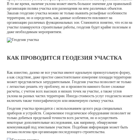
В то же время, наличие уклона может иметь большое значение для правильной
организации полива участка или размещения на нем различных объектов.
Заказав геодезию участка можно не только выявить рельефные особенности
территории, но и определить, как данные особенности повлияют на
организацию различных функциональных зон. Становится понятно, что если на
участке планируются строительные работы, геодезия будет крайне полезным и
даже необходимым мероприятием.
КАК ПРОВОДИТСЯ ГЕОДЕЗИЯ УЧАСТКА
Как известно, далеко не все участки имеют идеальную прямоугольную форму,
а как следствие, даже простое самостоятельное измерение площади территории
может представляться затруднительным. Геодезия участка позволяет не только
с легкостью решить эту проблему, но и произвести намного более сложные
расчеты, с учетом всех высоких и низких точек на участке, а также углов
уклона на разных частях территории. Иногда стоимость услуг геодезиста может
включать также топографическую или инженерную съемку участка.
Геодезия участка проводится с использованием целого ряда специальных
приборов и устройств. Современное геодезическое оборудование позволяет не
только добиться предельной точности всех расчетов, но и осуществить
некоторые дополнительные исследования, как например, обнаружение
коммуникаций под земельным участком. Подобная информация может быть
весьма полезна при организации последующего строительства.