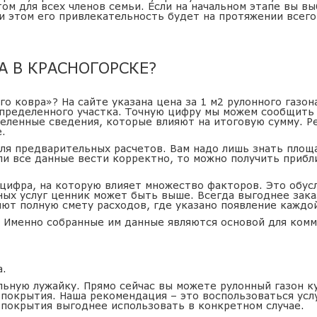
ом для всех членов семьи. Если на начальном этапе вы в
и этом его привлекательность будет на протяжении всего
А В КРАСНОГОРСКЕ?
го ковра»? На сайте указана цена за 1 м2 рулонного газо
пределенного участка. Точную цифру мы можем сообщить 
еленные сведения, которые влияют на итоговую сумму. Р
.
для предварительных расчетов. Вам надо лишь знать площ
ли все данные вести корректно, то можно получить приб
 цифра, на которую влияет множество факторов. Это обус
ных услуг ценник может быть выше. Всегда выгоднее зак
ют полную смету расходов, где указано появление каждо
! Именно собранные им данные являются основой для комм
а.
ьную лужайку. Прямо сейчас вы можете рулонный газон к
покрытия. Наша рекомендация – это воспользоваться усл
 покрытия выгоднее использовать в конкретном случае.