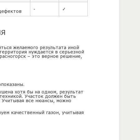
-
✓
 дефектов
ИЯ
иться желаемого результата иной
 территория нуждается в серьезной
Красногорск – это верное решение,
опоказаны.
ушена хотя бы на одном, результат
 техникой. Участок должен быть
. Учитывая все нюансы, можно
зуем качественный газон, учитывая