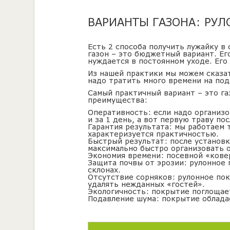
ВАРИАНТЫ ГАЗОНА: РУ
Есть 2 способа получить лужайку в
газон – это бюджетный вариант. Ег
нуждается в постоянном уходе. Его
Из нашей практики мы можем сказат
надо тратить много времени на по
Самый практичный вариант – это г
преимущества:
Оперативность: если надо организо
и за 1 день, а вот первую траву по
Гарантия результата: мы работаем 
характеризуется практичностью.
Быстрый результат: после установк
максимально быстро организовать 
Экономия времени: посевной «ковер
Защита почвы от эрозии: рулонное 
склонах.
Отсутствие сорняков: рулонное пок
удалять нежданных «гостей».
Экологичность: покрытие поглощает
Подавление шума: покрытие облад