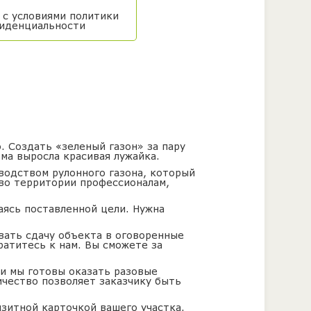
 с условиями
политики
иденциальности
. Создать «зеленый газон» за пару
ма выросла красивая лужайка.
водством рулонного газона, который
во территории профессионалам,
аясь поставленной цели. Нужна
вать сдачу объекта в оговоренные
ратитесь к нам. Вы сможете за
ти мы готовы оказать разовые
ичество позволяет заказчику быть
изитной карточкой вашего участка.