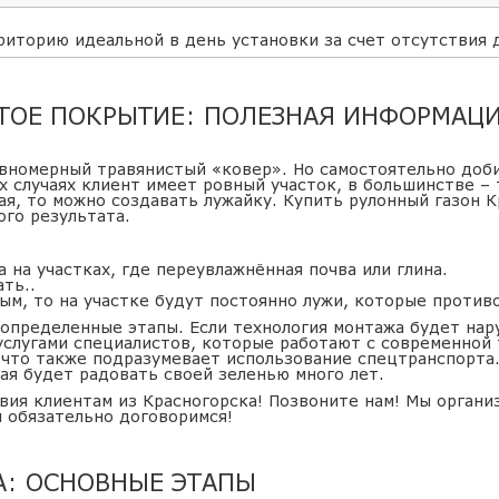
риторию идеальной в день установки за счет отсутствия
СТОЕ ПОКРЫТИЕ: ПОЛЕЗНАЯ ИНФОРМАЦ
авномерный травянистый «ковер». Но самостоятельно доб
х случаях клиент имеет ровный участок, в большинстве –
лая, то можно создавать лужайку. Купить рулонный газон 
го результата.
 на участках, где переувлажнённая почва или глина.
ть..
ным, то на участке будут постоянно лужи, которые против
 определенные этапы. Если технология монтажа будет нар
услугами специалистов, которые работают с современной
 что также подразумевает использование спецтранспорта
ая будет радовать своей зеленью много лет.
ия клиентам из Красногорска! Позвоните нам! Мы органи
 обязательно договоримся!
А: ОСНОВНЫЕ ЭТАПЫ