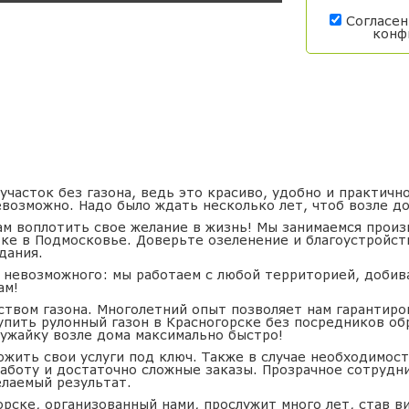
Согласен
конф
часток без газона, ведь это красиво, удобно и практично
возможно. Надо было ждать несколько лет, чтоб возле до
м воплотить свое желание в жизнь! Мы занимаемся произ
тке в Подмосковье. Доверьте озеленение и благоустройст
дания.
 невозможного: мы работаем с любой территорией, добив
ам!
ством газона. Многолетний опыт позволяет нам гарантиро
упить рулонный газон в Красногорске без посредников об
ужайку возле дома максимально быстро!
жить свои услуги под ключ. Также в случае необходимос
работу и достаточно сложные заказы. Прозрачное сотрудн
елаемый результат.
орске, организованный нами, прослужит много лет, став в