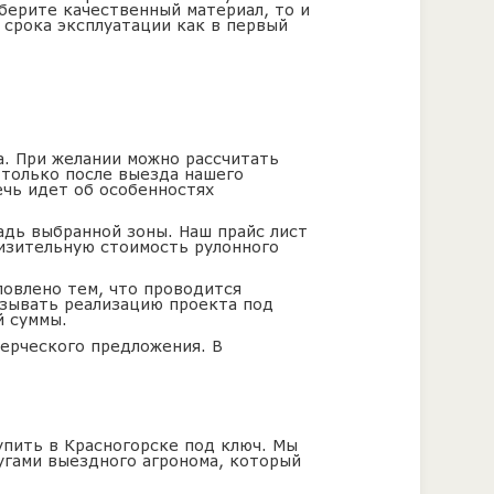
ыберите качественный материал, то и
 срока эксплуатации как в первый
на. При желании можно рассчитать
только после выезда нашего
ечь идет об особенностях
адь выбранной зоны. Наш прайс лист
лизительную стоимость рулонного
ловлено тем, что проводится
азывать реализацию проекта под
й суммы.
ерческого предложения. В
упить в Красногорске под ключ. Мы
угами выездного агронома, который