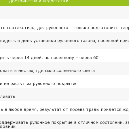
Достоинства и недостатки
ать геотекстиль, для рулонного – только подготовить те
видеть в день установки рулонного газона, посевной при
ить через 14 дней, по посевному – через 60
вать в местах, где мало солнечного света
ки не растут из рулонного покрытия
оливать
ь в любое время, результат от посева травы придется жд
оддерживать рулонное покрытие в отличном состоянии, з
адовник