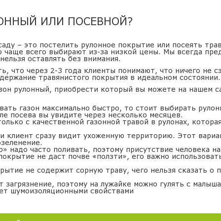
ЛОННЫЙ ИЛИ ПОСЕВНОЙ?
 саду – это постелить рулонное покрытие или посеять тра
о чаще всего выбирают из-за низкой цены. Мы всегда пр
 нельзя оставлять без внимания.
ь, что через 2-3 года клиенты понимают, что ничего не с
ддержание травянистого покрытия в идеальном состоянии.
азон рулонный, приобрести который вы можете на нашем с
вать газон максимально быстро, то стоит выбирать рулон
сле посева вы увидите через несколько месяцев.
только с качественной газонной травой в рулонах, котор
и клиент сразу видит ухоженную территорию. Этот вариа
озеленение.
» надо часто поливать, поэтому присутствие человека на 
покрытие не даст почве «ползти», его важно использовать
рытие не содержит сорную траву, чего нельзя сказать о 
 загрязнение, поэтому на лужайке можно гулять с малыша
ает шумоизоляционными свойствами