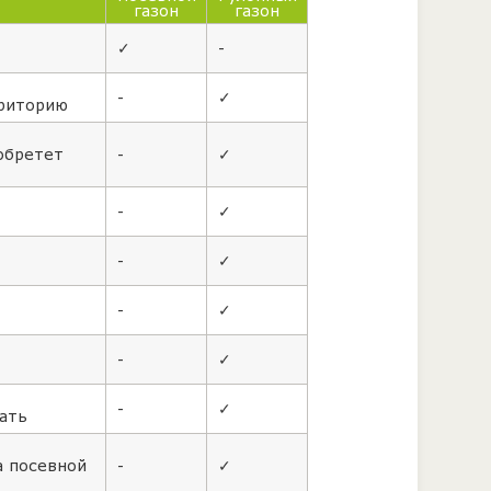
газон
газон
✓
-
-
✓
рриторию
обретет
-
✓
-
✓
-
✓
-
✓
-
✓
-
✓
ать
а посевной
-
✓